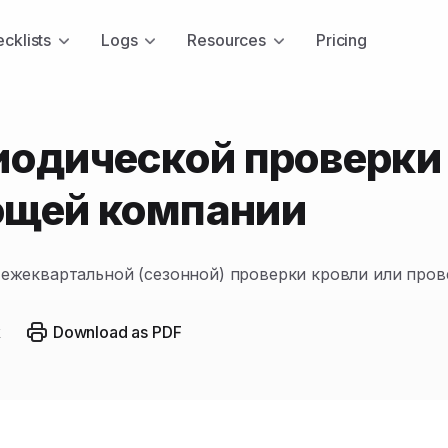
cklists
Logs
Resources
Pricing
иодической проверки
ющей компании
 ежеквартальной (сезонной) проверки кровли или про
k
Download as PDF