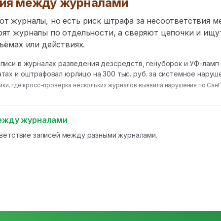
вия между журналами
ют журналы, но есть риск штрафа за несоответствия 
ят журналы по отдельности, а сверяют цепочки и ищу
бъёмах или действиях.
аписи в журналах разведения дезсредств, генуборок и УФ-лам
тах и оштрафовал юрлицо на 300 тыс. руб. за системное наруш
иники, где кросс-проверка нескольких журналов выявила нарушения по СанП
между журналами
ветствие записей между разными журналами.