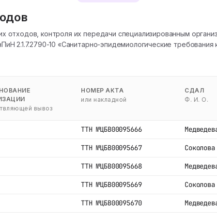
ходов
их отходов, контроля их передачи специализированным орган
ПиН 2.1.7.2790-10 «Санитарно-эпидемиологические требования
НОВАНИЕ
НОМЕР АКТА
СДАЛ
ИЗАЦИИ
или накладной
Ф. И. О.
твляющей вывоз
ТТН №ЦБВ00095666
Медведев
ТТН №ЦБВ00095667
Соколова
ТТН №ЦБВ00095668
Медведев
ТТН №ЦБВ00095669
Соколова
ТТН №ЦБВ00095670
Медведев