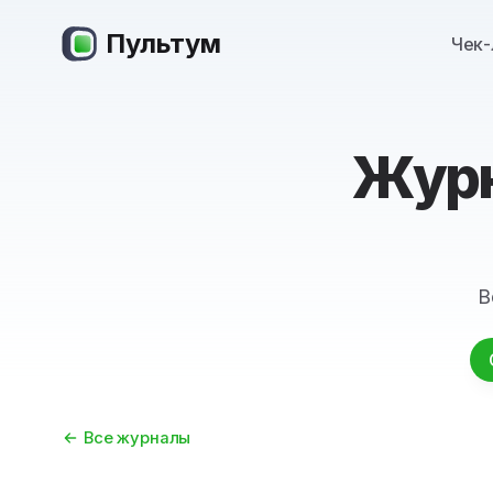
Пультум
Чек-
Журн
В
Все журналы