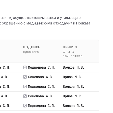
изациям, осуществляющим вывоз и утилизацию
 к обращению с медицинскими отходами» и Приказа
ПОДПИСЬ
ПРИНЯЛ
сдавшего
Ф. И. О.
принявшего
а С.П.
Медведева С.П.
Волков П.В.
 А.В.
Соколова А.В.
Орлов М.С.
а С.П.
Медведева С.П.
Волков П.В.
 А.В.
Соколова А.В.
Орлов М.С.
а С.П.
Медведева С.П.
Волков П.В.