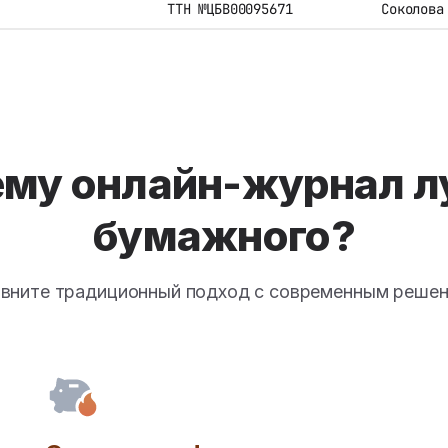
ТТН №ЦБВ00095671
Соколова
ему онлайн-журнал л
бумажного?
вните традиционный подход с современным реше