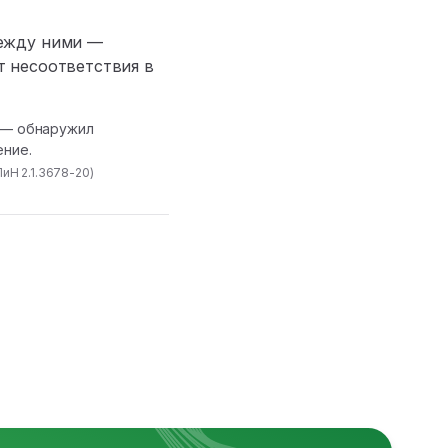
между ними —
т несоответствия в
п — обнаружил
ение.
иН 2.1.3678-20)