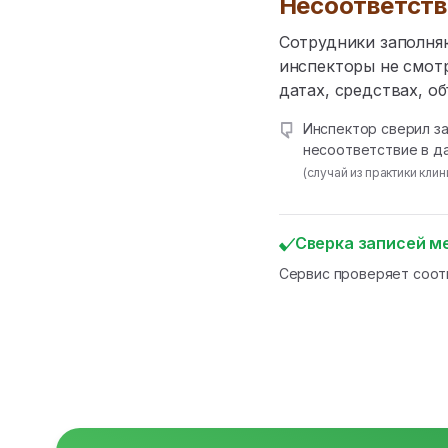
Несоответст
Сотрудники заполня
инспекторы не смотр
датах, средствах, о
Инспектор сверил з
несоответствие в да
(случай из практики кл
Сверка записей 
Сервис проверяет соот