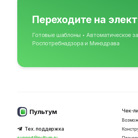
Переходите на элек
Готовые шаблоны
Автоматическое з
•
Роспотребнадзора и Минздрава
Чек-л
Пультум
Возмож
Тех. поддержка
Констр
support@pultum.ru
Планов