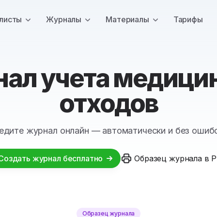
листы
Журналы
Материалы
Тарифы
ал учета медици
отходов
едите журнал онлайн — автоматически и без ошиб
Создать журнал бесплатно
Образец журнала в 
Образец журнала