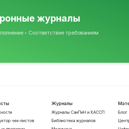
тронные журналы
аполнение
Соответствие требованиям
•
исты
Журналы
Мат
ности
Журналы СанПиН и ХАССП
Блог
уктор чек-листов
Библиотека журналов
Цент
ые проверки
Медицина
Цифр