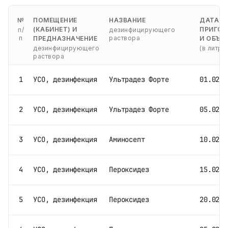
№
ПОМЕЩЕНИЕ
НАЗВАНИЕ
ДАТА
(КАБИНЕТ) И
ПРИГОТ
п/
дезинфицирующего
п
раствора
ПРЕДНАЗНАЧЕНИЕ
И ОБЪЕ
дезинфицирующего
(в литра
раствора
1
УСО, дезинфекция
Ультрадез Форте
01.02.2
2
УСО, дезинфекция
Ультрадез Форте
05.02.2
3
УСО, дезинфекция
Аминосепт
10.02.2
4
УСО, дезинфекция
Пероксидез
15.02.2
5
УСО, дезинфекция
Пероксидез
20.02.2