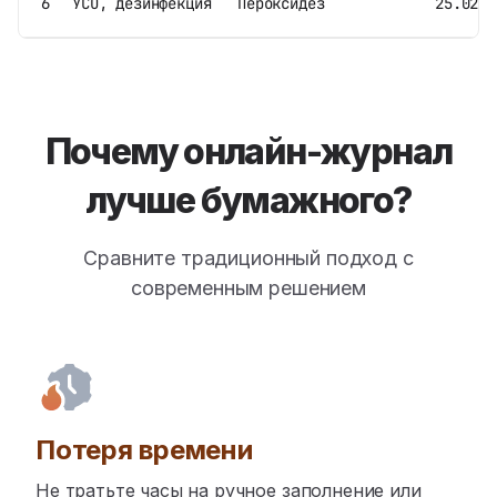
6
УСО, дезинфекция
Пероксидез
25.02.2
Почему онлайн-журнал
лучше бумажного?
Сравните традиционный подход с
современным решением
Потеря времени
Не тратьте часы на ручное заполнение или