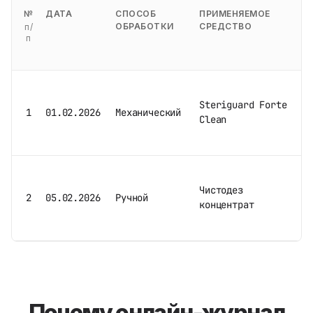
№
ДАТА
СПОСОБ
ПРИМЕНЯЕМОЕ
Н
ОБРАБОТКИ
СРЕДСТВО
И
п/
п
с
з
Steriguard Forte
1
01.02.2026
Механический
и
Clean
и
н
л
к
Чистодез
2
05.02.2026
Ручной
п
концентрат
к
к
Почему онлайн-журнал