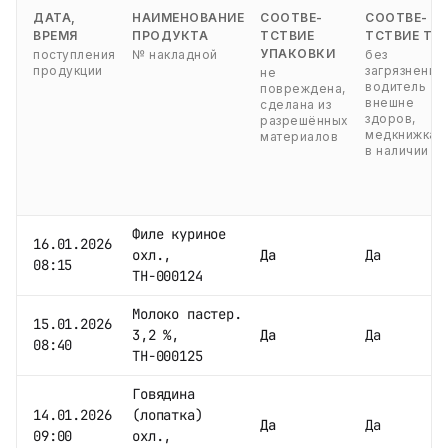
ДАТА,
НАИМЕНОВАНИЕ
СООТВЕ-
СООТВЕ-
ВРЕМЯ
ПРОДУКТА
ТСТВИЕ
ТСТВИЕ ТС
УПАКОВКИ
поступления
№ накладной
без
продукции
загрязнений,
не
водитель
повреждена,
внешне
сделана из
здоров,
разрешённых
медкнижка
материалов
в наличии
Филе куриное
16.01.2026
охл.,
Да
Да
08:15
ТН-000124
Молоко пастер.
15.01.2026
3,2 %,
Да
Да
08:40
ТН-000125
Говядина
14.01.2026
(лопатка)
Да
Да
09:00
охл.,