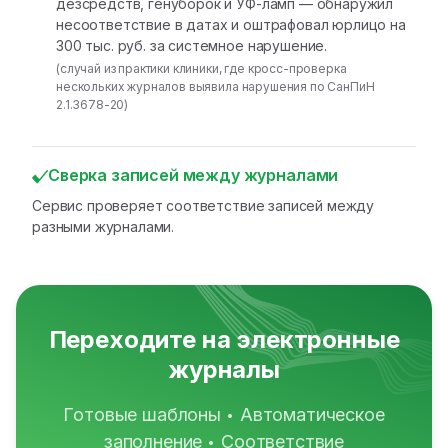
дезсредств, генуборок и УФ-ламп — обнаружил
несоответствие в датах и оштрафовал юрлицо на
300 тыс. руб. за системное нарушение.
(случай из практики клиники, где кросс-проверка
нескольких журналов выявила нарушения по СанПиН
2.1.3678-20)
Сверка записей между журналами
Сервис проверяет соответствие записей между
разными журналами.
Переходите на электронные
журналы
Готовые шаблоны
Автоматическое
•
заполнение
Соответствие
•