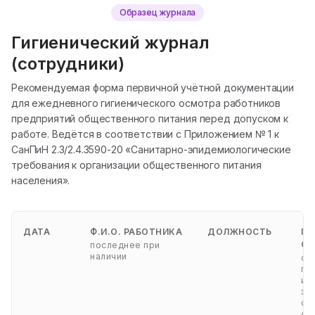
Образец журнала
Гигиенический журнал
(сотрудники)
Рекомендуемая форма первичной учётной документации
для ежедневного гигиенического осмотра работников
предприятий общественного питания перед допуском к
работе. Ведётся в соответствии с Приложением № 1 к
СанПиН 2.3/2.4.3590-20 «Санитарно-эпидемиологические
требования к организации общественного питания
населения».
ДАТА
Ф.И.О. РАБОТНИКА
ДОЛЖНОСТЬ
ПО
СО
последнее при
наличии
об
пр
ин
за
со
се