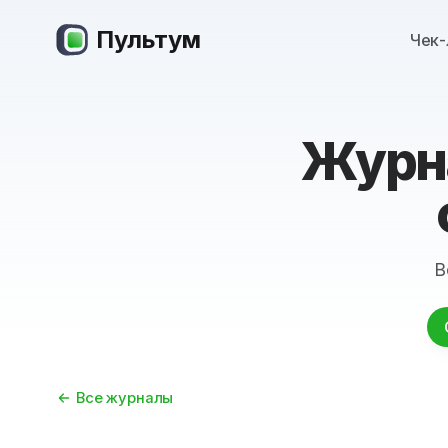
Пультум
Чек-
Журна
В
Все журналы