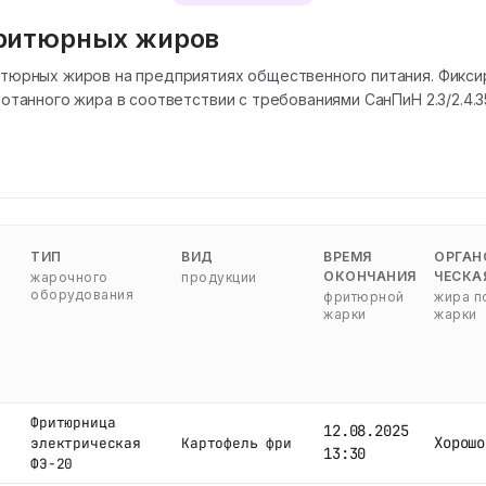
фритюрных жиров
тюрных жиров на предприятиях общественного питания. Фикси
нного жира в соответствии с требованиями СанПиН 2.3/2.4.3590-20
ТИП
ВИД
ВРЕМЯ
ОРГАН
ОКОНЧАНИЯ
ЧЕСКА
жарочного
продукции
оборудования
фритюрной
жира п
жарки
жарки
Фритюрница
12.08.2025
Хорошо
электрическая
Картофель фри
13:30
ФЭ-20