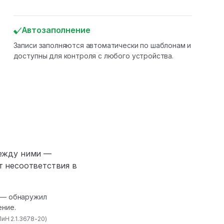
Автозаполнение
Записи заполняются автоматически по шаблонам и
доступны для контроля с любого устройства.
между ними —
т несоответствия в
п — обнаружил
ение.
иН 2.1.3678-20)