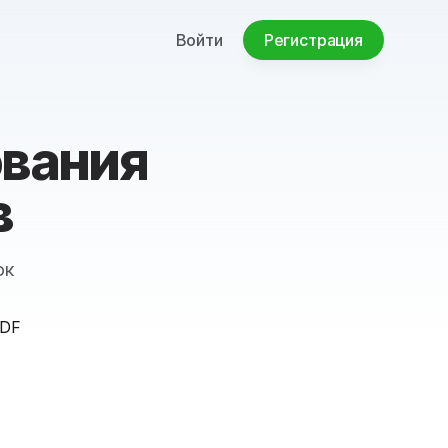
Войти
Регистрация
ования
в
ок
PDF