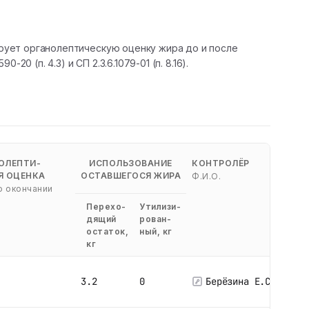
рует органолептическую оценку жира до и после
 (п. 4.3) и СП 2.3.6.1079-01 (п. 8.16).
ОЛЕПТИ-
ИСПОЛЬЗОВАНИЕ
КОНТРОЛЁР
Я ОЦЕНКА
ОСТАВШЕГОСЯ ЖИРА
Ф.И.О.
о окончании
Перехо-
Утилизи-
дящий
рован-
остаток,
ный, кг
кг
3.2
0
Берёзина Е.С.