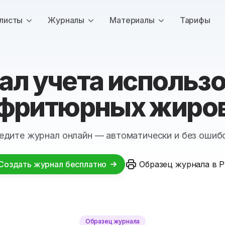
листы
Журналы
Материалы
Тарифы
л учета использ
фритюрных жиро
едите журнал онлайн — автоматически и без ошиб
Создать журнал бесплатно
Образец журнала в 
Образец журнала