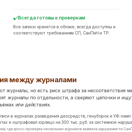
Всегда готовы к проверкам
Все записи хранятся в облаке, всегда доступны и
соответствуют требованиям СП, СанПиН и ТР.
вия между журналами
ют журналы, но есть риск штрафа за несоответствия 
ят журналы по отдельности, а сверяют цепочки и ищу
бъёмах или действиях.
аписи в журналах разведения дезсредств, генуборок и УФ-лам
тах и оштрафовал юрлицо на 300 тыс. руб. за системное наруш
иники, где кросс-проверка нескольких журналов выявила нарушения по СанП