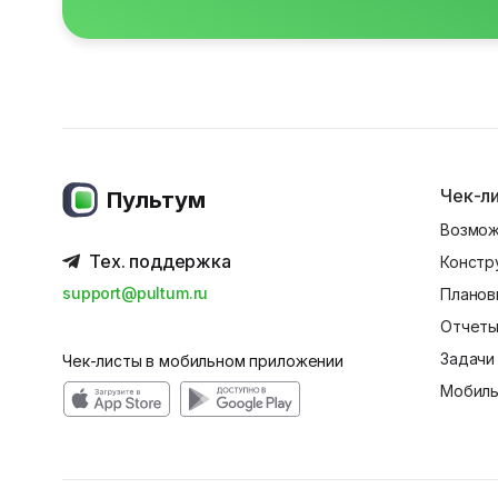
Чек-л
Пультум
Возмож
Тех. поддержка
Констр
support@pultum.ru
Планов
Отчеты
Задачи
Чек-листы в мобильном приложении
Мобиль